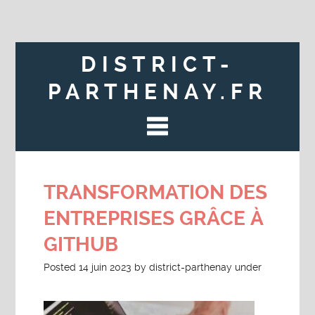
DISTRICT-
PARTHENAY.FR
TRANSFORMATION DES
ENTREPRISES GRÂCE À
GITHUB
Posted
14 juin 2023
by
district-parthenay
under