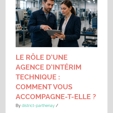
LE RÔLE D’UNE
AGENCE D’INTÉRIM
TECHNIQUE :
COMMENT VOUS
ACCOMPAGNE-T-ELLE ?
By
district-parthenay
/