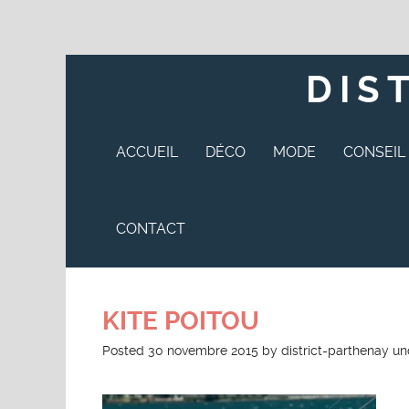
DIS
ACCUEIL
DÉCO
MODE
CONSEIL
CONTACT
KITE POITOU
Posted
30 novembre 2015
by
district-parthenay
un